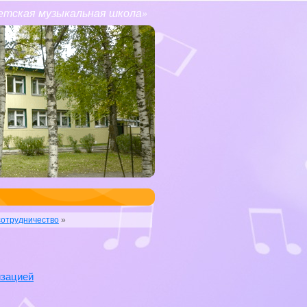
етская музыкальная школа»
отрудничество
»
изацией