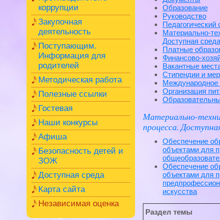
коррупции
Образование
Руководство
Закупочная
Педагогический 
деятельность
Материально-тех
Доступная сред
Поступающим.
Платные образо
Информация для
Финансово-хозя
родителей
Вакантные мест
Стипендии и ме
Методическая работа
Международное 
Организация пит
Полезные ссылки
Образовательны
Гостевая
Материально-технич
Наши конкурсы
процесса. Доступна
Афиша
Обеспечение об
объектами для п
Безопасность детей и
общеобразовате
ЗОЖ
Обеспечение об
Доступная среда
объектами для п
предпрофессион
Карта сайта
искусства
Независимая оценка
Раздел темы