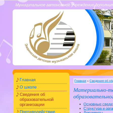
Муниципальное автономное учреждение дополнит
Главная
Главная
»
Сведения об об
О школе
Материально-те
Сведения об
образовательног
образовательной
Основные сведе
организации
Структура и орг
Противодействие
Документы