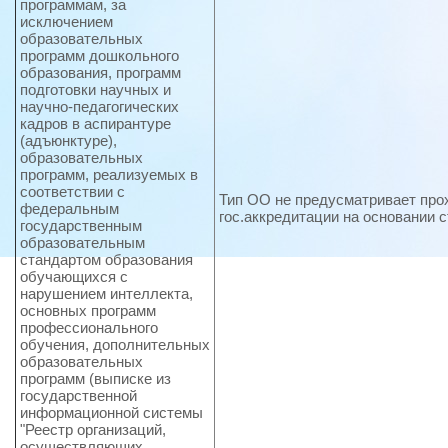
программам, за
исключением
образовательных
программ дошкольного
образования, программ
подготовки научных и
научно-педагогических
кадров в аспирантуре
(адъюнктуре),
образовательных
программ, реализуемых в
соответствии с
Тип ОО не предусматривает пр
федеральным
гос.аккредитации на основании с
государственным
образовательным
стандартом образования
обучающихся с
нарушением интеллекта,
основных программ
профессионального
обучения, дополнительных
образовательных
программ (выписке из
государственной
информационной системы
"Реестр организаций,
осуществляющих