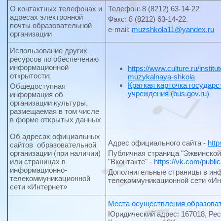
О контактных телефонах и
Телефон: 8 (8212) 63-14-22
адресах электронной
Факс: 8 (8212) 63-14-22.
почты образовательной
e-mail:
muzshkola11@yandex.ru
организации
Использование других
ресурсов по обеспечению
информационной
https://www.culture.ru/insti
открытости;
muzykalnaya-shkola
Краткая карточка государс
Общедоступная
учреждения (bus.gov.ru)
информация об
организации культуры,
размещаемая в том числе
в форме открытых данных
Об адресах официальных
Адрес официального сайта -
htt
сайтов образовательной
организации (при наличии)
Публичная страница "Эжвинской
или страницах в
"Вконтакте" -
https://vk.com/publ
информационно-
Дополнительные страницы в ин
телекоммуникационной
телекоммуникационной сети «Ин
сети «Интернет»
Места осуществления образова
Юридический адрес: 167018, Рес