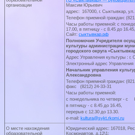
организации
Максим Юрьевич
адрес: 167000, г. Сыктывкар, ул
Телефон приемной граждан: (8212
Часы работы приемной: с понедел
17.00, в пятницу - с 8.45 до 16.4
Сайт:
сыктывкар.рф
Полномочия Учредителя осущ
культуры администрации мун
городского округа «Сыктывкар
Адрес Управления культуры : г. 
Электронный адрес Управления к
Начальник управления культу
Александровна
Телефон приемной граждан: (8212
факс (8212) 24-33-31
Часы работы приемной:
с понедельника по четверг - с 8
в пятницу - с 8.45 до 16.45,
перерыв с 12.30 до 13.30.
e-mail:
kultura@sykt.rkomi.ru
О месте нахождения
Юридический адрес: 167018, Рес
образовательной
Космонавтов, д.12\1;