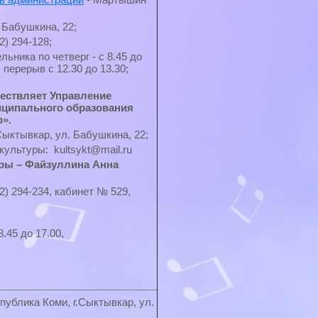
. Бабушкина, 22;
) 294-128;
ьника по четверг - с 8.45 до
5, перерыв с 12.30 до 13.30;
ествляет Управление
иципального образования
».
Сыктывкар, ул. Бабушкина, 22;
ультуры: kultsykt@mail.ru
ры – Файзуллина Анна
) 294-234, кабинет № 529,
.45 до 17.00,
публика Коми, г.Сыктывкар, ул.