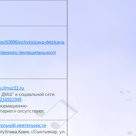
tutes/63896/ezhvinskaya-detskaya-
твенного (муниципального)
ps://muz11.ru
 ДМШ" в социальной сети
ic216921945
формационно-
тернет» отсутствуют.
тельной деятельности
публика Коми, г.Сыктывкар, ул.