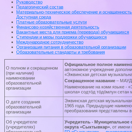
Руководство
Педагогический состав
Материально-техническое обеспечение и оснащенность
Доступная среда
Платные образовательные услуги
Финансово-хозяйственная деятельность
Вакантные места для приема (перевода) обучающихся
Стипендии и меры поддержки обучающихся
Международное сотрудничество
Организация питания в образовательной организации
Образовательные стандарты и требования
Официальное полное наимено
О полном и сокращенном
автономное учреждение дополни
(при наличии)
«Эжвинская детская музыкальна
наименовании
Сокращенное название
– МАУ
образовательной
Наименование на коми языке -
организации
школа» содтӧд тӧдӧмлун сетан 
Эжвинская детская музыкальная
О дате создания
1965 года. Предыдущие наимен
образовательной
преобразования представлены 
организации
Об учредителе
Учредитель - Муниципальное 
(учредителях)
округа «Сыктывкар»
, от имени
образовательной
ГО «Сыктывкар» — руководител