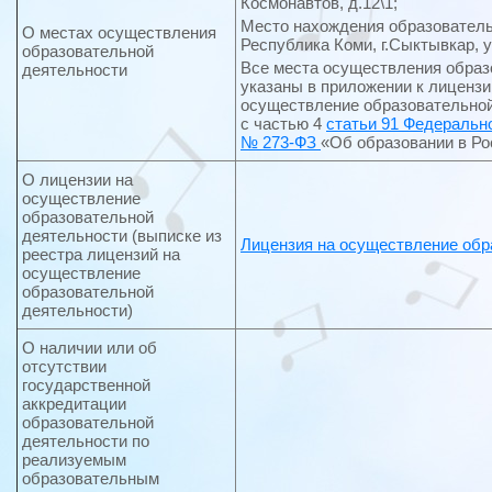
Космонавтов, д.12\1;
Место нахождения образовательн
О местах осуществления
Республика Коми, г.Сыктывкар, у
образовательной
Все места осуществления образ
деятельности
указаны в приложении к лицензи
осуществление образовательной
с частью 4
статьи 91 Федеральног
№ 273-ФЗ
«Об образовании в Р
О лицензии на
осуществление
образовательной
деятельности (выписке из
Лицензия на осуществление обр
реестра лицензий на
осуществление
образовательной
деятельности)
О наличии или об
отсутствии
государственной
аккредитации
образовательной
деятельности по
реализуемым
образовательным