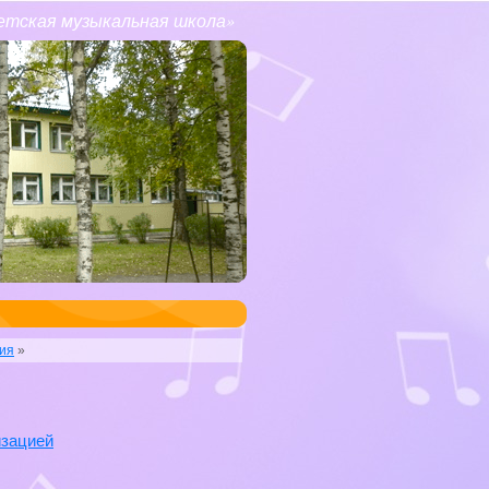
етская музыкальная школа»
ия
»
изацией