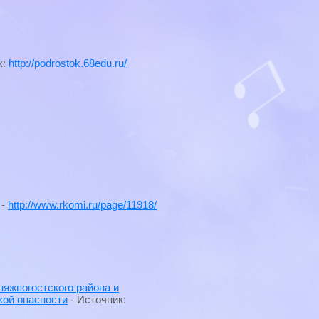
к:
http://podrostok.68edu.ru/
 -
http://www.rkomi.ru/page/11918/
няжпогостского района и
кой опасности
- Источник: