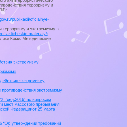
ого антитеррористического
тиводействия терроризму и
ТИ):
gov.ru/publikacii/oficialnye-
 терроризму и экстремизму в
profilakticheskie-materialy/;
блике Коми. Методические
йствия экстремизму
оризмом»
действия экстремизму
 противодействия экстремизму
2 (ред.2016) по вопросам
ти мест массового пребывания
ской Федерацииот 25 марта
76 “Об утверждении требований