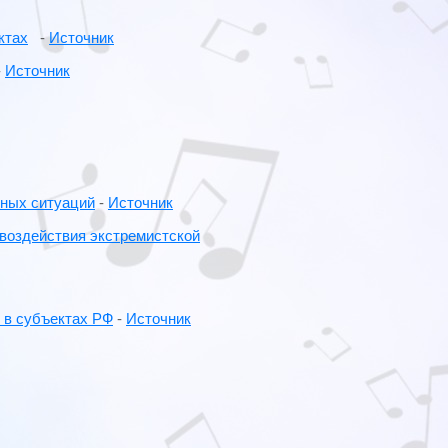
ктах
-
Источник
-
Источник
ьных ситуаций
-
Источник
оздействия экстремистской
 в субъектах РФ
-
Источник