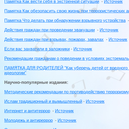
Памятка Как вести себя в экстренной ситуации
-
Источник
Памятка Как обезопасить свою жизнь при террористических а
Памятка Что делать при обнаружении взрывного устройства
Действия граждан при проведении эвакуации
-
Источник
Действия граждан при взрывах, пожарах, завалах
-
Источник
Если вас захватили в заложники
-
Источник
Рекомендации гражданам о поведении в условиях экстремал
ПАМЯТКА ДЛЯ РОДИТЕЛЕЙ "Как уберечь детей от вредного в
идеологии"
Научно-популярные издания:
Методические рекомендации по противодействию терроризму
Ислам традиционный и вымышленный
-
Источник
Интернет и антитеррор
-
Источник
Молодежь и антиреррор
-
Источник