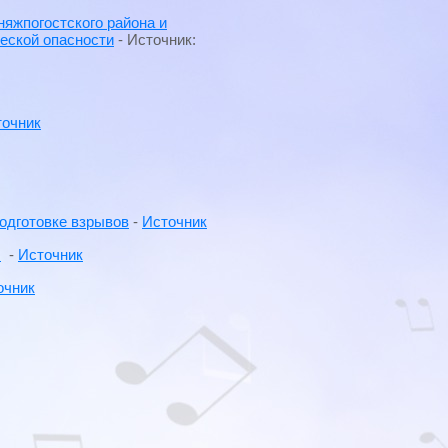
няжпогостского района и
ческой опасности
- Источник:
точник
одготовке взрывов
-
Источник
Й
-
Источник
очник