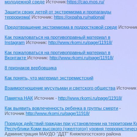
молодежной среде
Источник:
https://cao.mos.ru/
Защити своих детей от экстремизма и пропаганды
терроризма!
Источник:
https://oxpaha.ru/national/
Предотвращение экстремизма в подростковой среде
Источни
Как пожаловаться на противоправный материал в
Instagram
Источник:
http://www.rkomi.ru/page/11918/
Как пожаловаться на противоправный материал в
Вконтакте
Источник:
http://www.rkomi.ru/page/11918/
8 признаков вербовщика
Как понять, что материал экстремистский
Взаимоотношение мусульман и светского общества
Источник
Памятка НАК
Источник -
http://www.rkomi.ru/page/11918/
Как выявить вовлеченность ребенка в группы смерти
-
Источник
http://www.rkomi.ru/page/11918/
Порядок действий граждан при установлении на территории К
Республики Коми высокого («желтого») уровня террористичес
Администрация МАУДО "ДДТ" Княжпогостского района