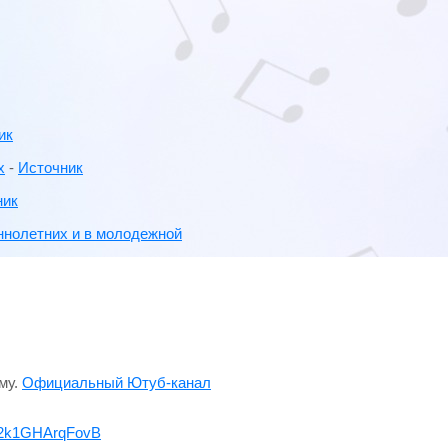
ик
х
-
Источник
ник
ннолетних и в молодежной
му.
Официальный Ютуб-канал
d/-2k1GHArqFovB