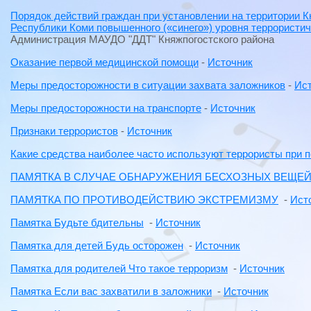
Порядок действий граждан при установлении на территории К
Республики Коми повышенного («синего») уровня террористи
Администрация МАУДО "ДДТ" Княжпогостского района
Оказание первой медицинской помощи
-
Источник
Меры предосторожности в ситуации захвата заложников
-
Ис
Меры предосторожности на транспорте
-
Источник
Признаки террористов
-
Источник
Какие средства наиболее часто используют террористы при п
ПАМЯТКА В СЛУЧАЕ ОБНАРУЖЕНИЯ БЕСХОЗНЫХ ВЕЩЕ
ПАМЯТКА ПО ПРОТИВОДЕЙСТВИЮ ЭКСТРЕМИЗМУ
-
Ист
Памятка Будьте бдительны
-
Источник
Памятка для детей Будь осторожен
-
Источник
Памятка для родителей Что такое терроризм
-
Источник
Памятка Если вас захватили в заложники
-
Источник