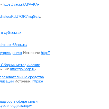
 -
https://yadi.sk/d/VvKA-
yadi.sk/d/KdU7OR7mqGziv
.
 в субъектах
odrostok.68edu.ru/
 учреждениях
Источник:
http://
 Сборник методических
чник:
http://gov.cap.ru
/
образовательные средства
ализации
Источник:
https://
адзору в сфере связи,
сурсе, содержащем