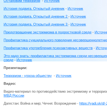
Остановим терроризм
-
Источник
История подвига. Открытый дневник
-
Источник
История подвига. Открытый дневник 2
-
Источник
История подвига. Открытый дневник 3
-
Источник
Предотвращение экстремизма в подростковой среде
-
Источн
Профилактика суицидального поведения несовершеннолетни
Профилактика употребления психоактивных веществ
-
Источ
Это надо знать: профилактика экстремизма среди несоверше
среде
-
Источник
Презентации:
Терроризм - угроза обществу
-
Источник
Видео:
Видео-материал по противодействию экстремизму и террориз
МВД России
Дагестан: Война и мир; Чечня: Возрождение -
https://yadi.sk/