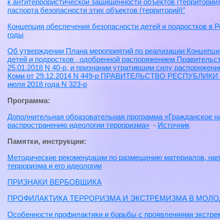
к антитеррористической защищенности объектов (территорий
паспорта безопасности этих объектов (территорий)”
Концепция обеспечения безопасности детей и подростков в Р
годы
Об утверждении Плана мероприятий по реализации Концепци
детей и подростков , одобренной распоряжением Правительс
25.01.2018 N 40-р, и признании утратившим силу распоряжен
Коми от 29.12.2014 N 449-р ПРАВИТЕЛЬСТВО РЕСПУБЛИ
июля 2018 года N 323-р
Программа:
Дополнительная образовательная программа «Гражданское н
распространению идеологии терроризма»
-
Источник
Памятки, инструкции:
Методические рекомендации по размещению материалов, на
терроризма и его идеологии
ПРИЗНАКИ ВЕРБОВЩИКА
ПРОФИЛАКТИКА ТЕРРОРИЗМА И ЭКСТРЕМИЗМА В МОЛ
Особенности профилактики и борьбы с проявлениями экстрем