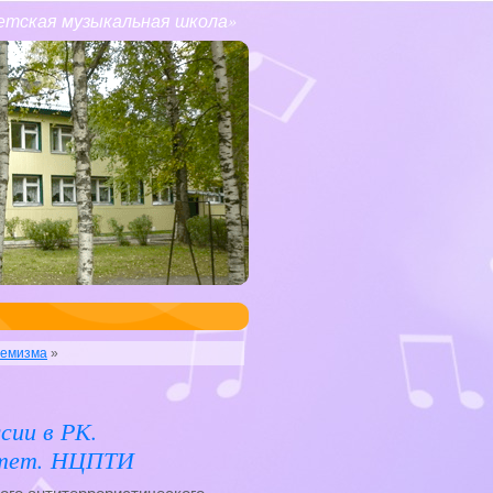
етская музыкальная школа»
ремизма
»
сии в РК.
итет. НЦПТИ