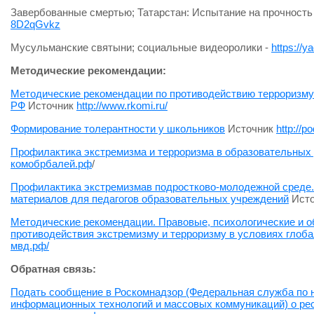
Завербованные смертью; Татарстан: Испытание на прочность
8D2qGvkz
Мусульманские святыни; социальные видеоролики -
https://
Методические рекомендации:
Методические рекомендации по противодействию терроризму
РФ
Источник
http://www.rkomi.ru/
Формирование толерантности у школьников
Источник
http://p
Профилактика экстремизма и терроризма в образовательных
комобрбалей.рф
/
Профилактика экстремизмав подростково-молодежной среде.
материалов для педагогов образовательных учреждений
Исто
Методические рекомендации. Правовые, психологические и 
противодействия экстремизму и терроризму в условиях глоб
мвд.рф/
Обратная связь:
Подать сообщение в Роскомнадзор (Федеральная служба по н
информационных технологий и массовых коммуникаций) о ре