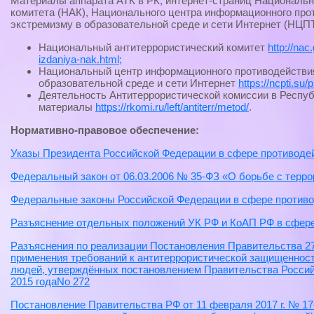
Материалы аппарата АТК в РК, интернет-страниц Национальн
комитета (НАК), Национального центра информационного про
экстремизму в образовательной среде и сети Интернет (НЦП
Национальный антитеррористический комитет
http://nac.
izdaniya-nak.html;
Национальный центр информационного противодействия
образовательной среде и сети Интернет
https://ncpti.su/
Деятельность Антитеррористической комиссии в Респу
материалы
https://rkomi.ru/left/antiterr/metod/
.
Нормативно-правовое обеспечение:
Указы Президента Российской Федерации в сфере противоде
Федеральный закон от 06.03.2006 № 35-ФЗ «О борьбе с терр
Федеральные законы Российской Федерации в сфере противо
Разъяснение отдельных положений УК РФ и КоАП РФ в сфере
Разъяснения по реализации Постановления Правительства 27
применения требований к антитеррористической защищеннос
людей, утверждённых постановлением Правительства Россий
2015 годаNo 272
Постановление Правительства РФ от 11 февраля 2017 г. № 1